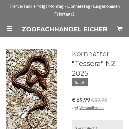
Tierversand erfolgt Montag - Donnerstag (ausgenommen
Zum
Feiertage).
Hauptinhalt
springen
ZOOFACHHANDEL EICHER
Kornnatter
"Tessera" NZ
2025
Sale!
€ 69,99
€ 89,99
zzgl.
Versandkosten
Geschlecht