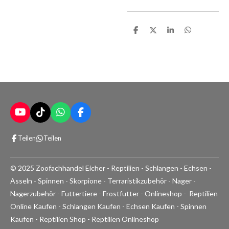
T
T
T
T
e
e
e
e
i
i
i
i
l
l
l
l
e
e
e
e
n
n
n
n
Y
T
W
F
o
i
h
a
u
k
a
c
Teilen
Teilen
T
T
t
e
u
o
s
b
b
k
A
o
© 2025 Zoofachhandel Eicher - Reptilien - Schlangen - Echsen -
e
p
o
p
k
Asseln - Spinnen - Skorpione - Terraristikzubehör - Nager -
Nagerzubehör - Futtertiere - Frostfutter - Onlineshop - Reptilien
Online Kaufen - Schlangen Kaufen - Echsen Kaufen - Spinnen
Kaufen - Reptilien Shop - Reptilien Onlineshop