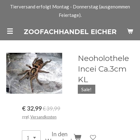
Tierversand erfolgt Montag - Donnerstag (ausgenommen
Zum
Feiertage).
Hauptinhalt
springen
ZOOFACHHANDEL EICHER
Neoholothele
Incei Ca.3cm
KL
Sale!
€ 32,99
€ 39,99
zzgl.
Versandkosten
In den