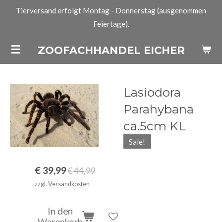
Tierversand erfolgt Montag - Donnerstag (ausgenommen
Zum
Feiertage).
Hauptinhalt
springen
ZOOFACHHANDEL EICHER
Lasiodora
Parahybana
ca.5cm KL
Sale!
€ 39,99
€ 44,99
zzgl.
Versandkosten
In den
Warenkorb