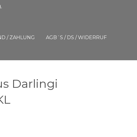
.
D / ZAHLUNG
AGB´S / DS / WIDERRUF
s Darlingi
KL