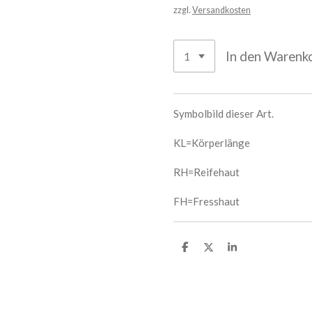
zzgl.
Versandkosten
In den Warenk
Symbolbild dieser Art.
KL=Körperlänge
RH=Reifehaut
FH=Fresshaut
T
T
T
e
e
e
i
i
i
l
l
l
e
e
e
n
n
n