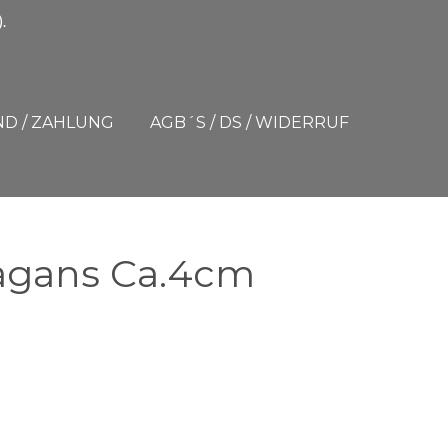
.
D / ZAHLUNG
AGB´S / DS / WIDERRUF
Vagans Ca.4cm