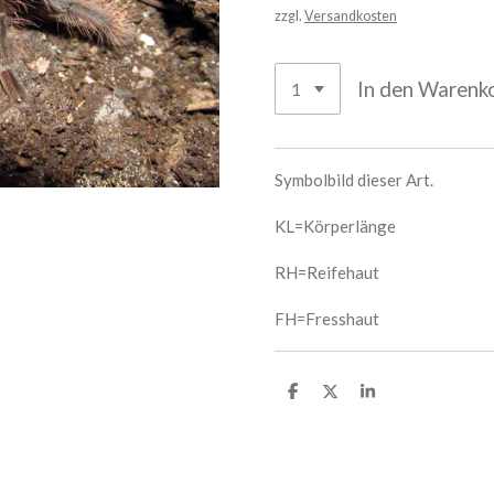
zzgl.
Versandkosten
In den Warenk
Symbolbild dieser Art.
KL=Körperlänge
RH=Reifehaut
FH=Fresshaut
T
T
T
e
e
e
i
i
i
l
l
l
e
e
e
n
n
n