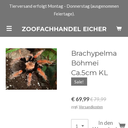
Tierversand erfolgt Montag - Donnerstag (ausgenommen
Zum
Feiertage).
Hauptinhalt
springen
ZOOFACHHANDEL EICHER
Brachypelma
Böhmei
Ca.5cm KL
Sale!
€ 69,99
€ 79,99
zzgl.
Versandkosten
In den