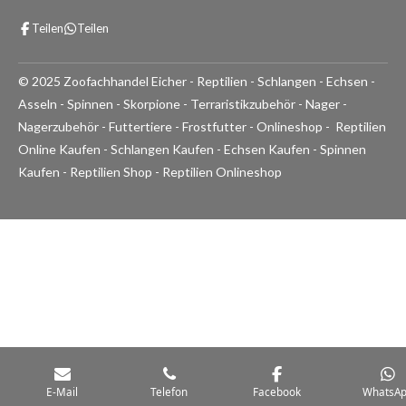
o
i
h
a
u
k
a
c
Teilen
Teilen
T
T
t
e
u
o
s
b
b
k
A
o
© 2025 Zoofachhandel Eicher - Reptilien - Schlangen - Echsen -
e
p
o
p
k
Asseln - Spinnen - Skorpione - Terraristikzubehör - Nager -
Nagerzubehör - Futtertiere - Frostfutter - Onlineshop - Reptilien
Online Kaufen - Schlangen Kaufen - Echsen Kaufen - Spinnen
Kaufen - Reptilien Shop - Reptilien Onlineshop
E-Mail
Telefon
Facebook
WhatsA