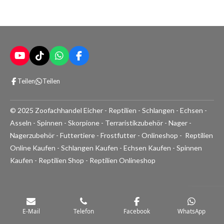
Y
T
W
F
o
i
h
a
u
k
a
c
Teilen
Teilen
T
T
t
e
u
o
s
b
b
k
A
o
© 2025 Zoofachhandel Eicher - Reptilien - Schlangen - Echsen -
e
p
o
p
k
Asseln - Spinnen - Skorpione - Terraristikzubehör - Nager -
Nagerzubehör - Futtertiere - Frostfutter - Onlineshop - Reptilien
Online Kaufen - Schlangen Kaufen - Echsen Kaufen - Spinnen
Kaufen - Reptilien Shop - Reptilien Onlineshop
E-Mail
Telefon
Facebook
WhatsApp